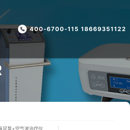
400-6700-115 18669351122
R
脉足泵+空气波治疗仪