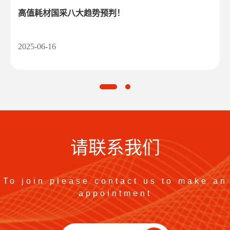
2025-06
16
请联系我们
马如青：浅谈企业文化管理
医疗康复器械适用于哪些人?怎么样选择合适的康复器材...
To join please contact us to make an
appointment
2025-06
2025-06
16
16